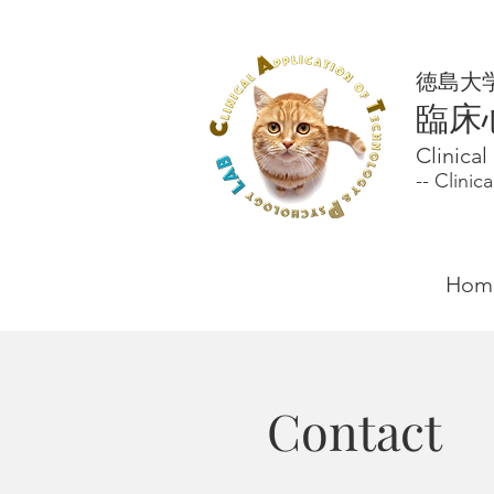
徳島大
臨床
Clinica
-- Clini
Hom
Contact