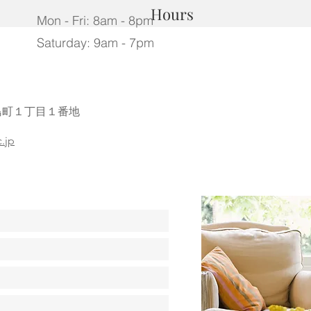
Hours
Mon - Fri: 8am - 8pm
​​Saturday: 9am - 7pm
三島町１丁目１番地
7）
.jp