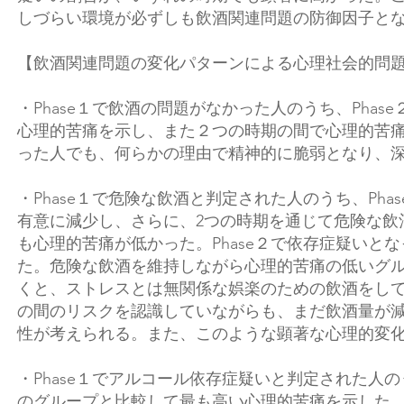
しづらい環境が必ずしも飲酒関連問題の防御因子と
【飲酒関連問題の変化パターンによる心理社会的問
・Phase１で飲酒の問題がなかった人のうち、Pha
心理的苦痛を示し、また２つの時期の間で心理的苦痛
った人でも、何らかの理由で精神的に脆弱となり、
・Phase１で危険な飲酒と判定された人のうち、Ph
有意に減少し、さらに、2つの時期を通じて危険な飲
も心理的苦痛が低かった。Phase２で依存症疑い
た。危険な飲酒を維持しながら心理的苦痛の低いグ
くと、ストレスとは無関係な娯楽のための飲酒をしてい
の間のリスクを認識していながらも、まだ飲酒量が
性が考えられる。また、このような顕著な心理的変
・Phase１でアルコール依存症疑いと判定された人のう
のグループと比較して最も高い心理的苦痛を示した