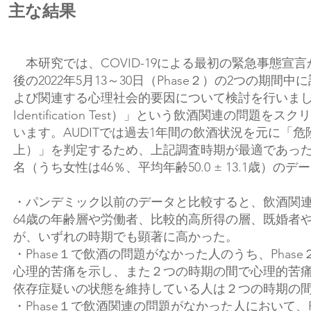
主な結果
本研究では、COVID-19による最初の緊急事態宣言から
後の2022年5月13～30日（Phase２）の2つの
よび関連する心理社会的要因について検討を行いました。この調査
Identification Test）」という飲酒関連
います。AUDITでは過去1年間の飲酒状況を元に「危
上）」を判定するため、上記調査時期が最適であった
名（うち女性は46％、平均年齢50.0 ± 13.1歳
・パンデミック以前のデータと比較すると、飲酒関連
64歳の年齢層や労働者、比較的高所得の層、既婚者
が、いずれの時期でも顕著に高かった。
・Phase１で飲酒の問題がなかった人のうち、Pha
心理的苦痛を示し、また２つの時期の間で心理的苦痛
依存症疑いの状態を維持している人は２つの時期の
・Phase１で飲酒関連の問題がなかった人において、