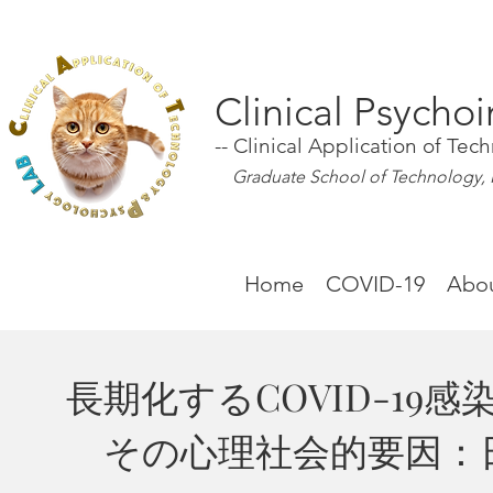
Clinic
al Psychoi
-- Clinical A
pplication of Tec
Graduate School of Technology, Ind
Home
COVID-19
Abo
長期化するCOVID-19
その心理社会的要因：