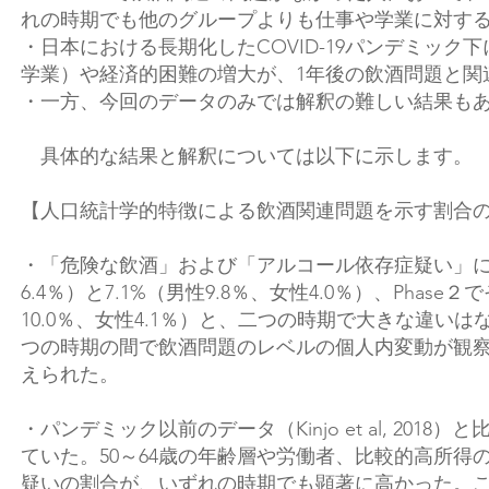
れの時期でも他のグループよりも仕事や学業に対す
・日本における長期化したCOVID-19パンデミッ
学業）や経済的困難の増大が、1年後の飲酒問題と関
・一方、今回のデータのみでは解釈の難しい結果も
具体的な結果と解釈については以下に示します。
【人口統計学的特徴による飲酒関連問題を示す割合
・「危険な飲酒」および「アルコール依存症疑い」に判定さ
6.4％）と7.1%（男性9.8％、女性4.0％）、Phase２
10.0％、女性4.1％）と、二つの時期で大きな違
つの時期の間で飲酒問題のレベルの個人内変動が観
えられた。
・パンデミック以前のデータ（Kinjo et al, 2
ていた。50～64歳の年齢層や労働者、比較的高所
疑いの割合が、いずれの時期でも顕著に高かった。